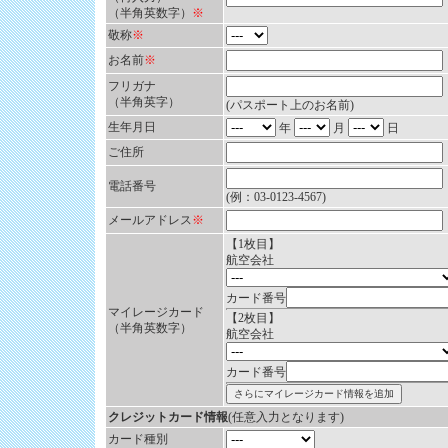
（半角英数字）
※
敬称
※
お名前
※
フリガナ
（半角英字）
(パスポート上のお名前)
生年月日
年
月
日
ご住所
電話番号
(例：03-0123-4567)
メールアドレス
※
【1枚目】
航空会社
カード番号
マイレージカード
【2枚目】
（半角英数字）
航空会社
カード番号
クレジットカード情報
(任意入力となります)
カード種別