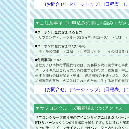
[お問合せ]
[ページトップ]
[日程表]
[
▼ご注意事項（お申込みの前にお読みくださ
■クーポン代金に含まれるもの
・サフロンディナークルーズ(タイ料理4コース) ・VAT 
■クーポン代金に含まれないもの
・ホテルの宿泊 ・送迎 ・日本語ガイド ・その他含まれ
■免責事項について
当社および本旅行手配代行者は、お客様が次に例示する事由
ストライキ又はこれらのために生ずる旅行の日程変更・中止
生ずる旅行の日程変更・中止 -運送機関の不通・遅延・ス
泊機関等の事故・火災又はこれらのために生ずる旅行の日程変
[お問合せ]
[ページトップ]
[日程表]
[
▼サフロンクルーズ船着場までのアクセス
サフロンクルーズ乗り場のアイコンサイアムはBTSサパー
BTSサパーンタクシンの2番出口を降りて道なりに進むと
※その他、アイコンサイアムまではバンコク市内からタクシ