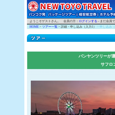
ようこそゲストさん。 会員の方：
ログインする
- まだ会員
HOME
>
ツアー一覧
> 詳細・申し込み（入力1）
> 申し込み
バンヤンツリーが
サフロ