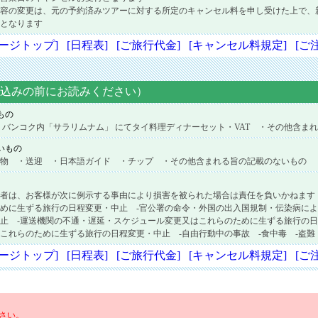
容の変更は、元の予約済みツアーに対する所定のキャンセル料を申し受けた上で、
となります
ページトップ]
[日程表]
[ご旅行代金]
[キャンセル料規定]
[ご
込みの前にお読みください）
もの
 バンコク内「サラリムナム」 にてタイ料理ディナーセット・VAT ・その他含ま
いもの
物 ・送迎 ・日本語ガイド ・チップ ・その他含まれる旨の記載のないもの
者は、お客様が次に例示する事由により損害を被られた場合は責任を負いかねます
めに生ずる旅行の日程変更・中止 -官公署の命令・外国の出入国規制・伝染病に
止 -運送機関の不通・遅延・スケジュール変更又はこれらのために生ずる旅行の日
これらのために生ずる旅行の日程変更・中止 -自由行動中の事故 -食中毒 -盗難
ページトップ]
[日程表]
[ご旅行代金]
[キャンセル料規定]
[ご
さい。