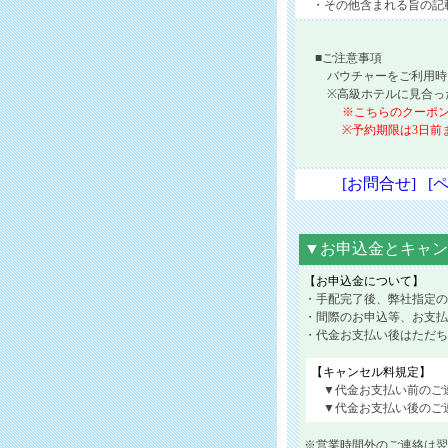
・その他含まれる旨の記
■ご注意事項
バウチャーをご利用時
※高級ホテルに見合っ
※こちらのクーポ
※予約期限は3日前
[お問合せ]
[
▼お申込金とキャン
【お申込金について】
・手配完了後、弊社指定の
・間際のお申込等、お支払
・代金お支払い後はただち
【キャンセル料規定】
▼代金お支払い前のご
▼代金お支払い後のご
※営業時間外のご連絡は翌