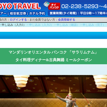
員の方：
ログインする
- まだ会員ではない方：
会員登録する
細・申し込み（入力1）
> 申し込み（入力2）
> 申し込み（確認）
> 申し込み（完了）
マンダリンオリエンタル バンコク 「サラリムナム」
タイ料理ディナー&古典舞踊 ミールクーポン