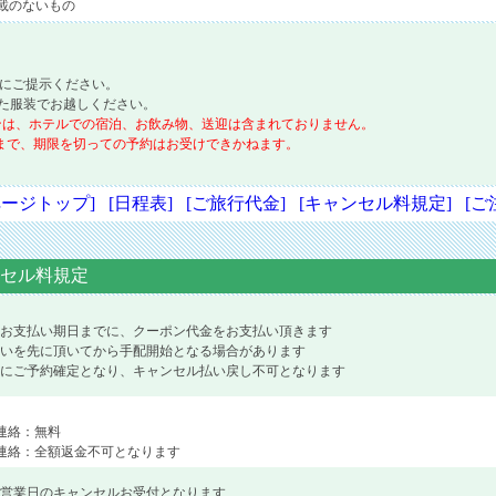
載のないもの
にご提示ください。
た服装でお越しください。
ンは、ホテルでの宿泊、お飲み物、送迎は含まれておりません。
まで、期限を切っての予約はお受けできかねます。
ページトップ]
[日程表]
[ご旅行代金]
[キャンセル料規定]
[ご
セル料規定
お支払い期日までに、クーポン代金をお支払い頂きます
いを先に頂いてから手配開始となる場合があります
にご予約確定となり、キャンセル払い戻し不可となります
連絡：無料
連絡：全額返金不可となります
営業日のキャンセルお受付となります