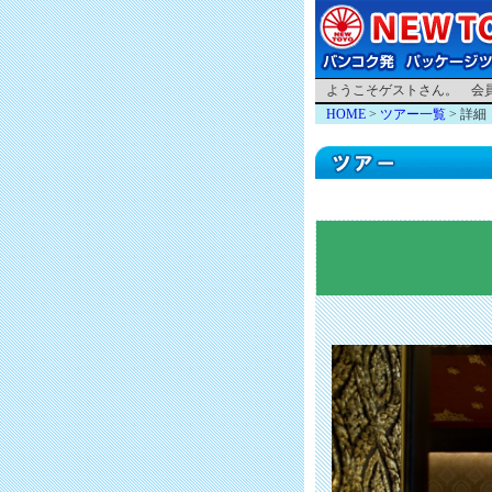
ようこそゲストさん。 会
HOME
>
ツアー一覧
> 詳