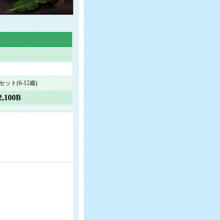
ット(6-12歳)
2,100B