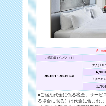
Summ
ご宿泊日 (イン/アウト)
大人(１名
6,900
2024/4/1～2024/10/31
子供エキス
1,700
■ご宿泊代金に係る税金、サービ
る場合に限る）は代金に含まれま