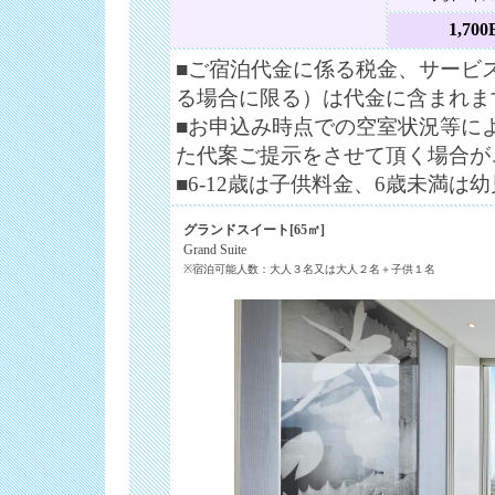
1,700
■ご宿泊代金に係る税金、サービ
る場合に限る）は代金に含まれま
■お申込み時点での空室状況等に
た代案ご提示をさせて頂く場合が
■6-12歳は子供料金、6歳未満は
グランドスイート[65㎡]
Grand Suite
※宿泊可能人数：大人３名又は大人２名＋子供１名