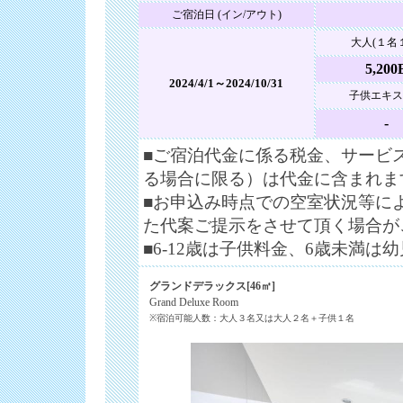
ご宿泊日 (イン/アウト)
大人(１名
5,200
2024/4/1～2024/10/31
子供エキス
-
■ご宿泊代金に係る税金、サービ
る場合に限る）は代金に含まれま
■お申込み時点での空室状況等に
た代案ご提示をさせて頂く場合が
■6-12歳は子供料金、6歳未満は
グランドデラックス[46㎡]
Grand Deluxe Room
※宿泊可能人数：大人３名又は大人２名＋子供１名