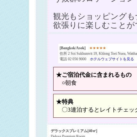
観光もショッピングも
欲張りに楽しむことが
[Bangkok/Asok]
★★★★★
住所 2 Soi Sukhumvit 19, Khlong Toei Nuea, Watth
電話 02 056 9000
ホテルウェブサイトを見る
★ご宿泊代金に含まれるもの
○朝食
★特典
〇3連泊するとレイトチェック
デラックスプレミアム[40㎡]
Deluxe Premium Room