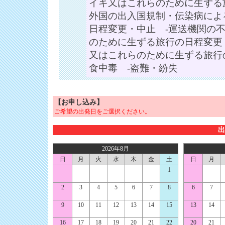
イキ又はこれらのために生ずる
外国の出入国規制・伝染病によ
日程変更・中止 -運送機関の
のために生ずる旅行の日程変更
又はこれらのために生ずる旅行
食中毒 -盗難・紛失
【お申し込み】
ご希望の出発日をご選択ください。
出
2026年8月
日
月
火
水
木
金
土
日
月
1
2
3
4
5
6
7
8
6
7
9
10
11
12
13
14
15
13
14
16
17
18
19
20
21
22
20
21