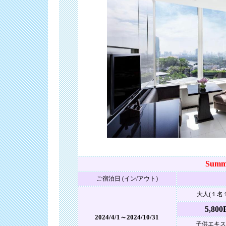
Summ
ご宿泊日 (イン/アウト)
大人(１名
5,800
2024/4/1～2024/10/31
子供エキス