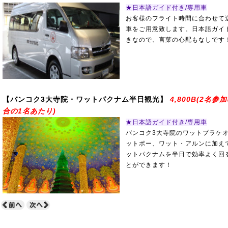
★日本語ガイド付き/専用車
●【 ステイケーション 】フォー
お客様のフライト時間に合わせて
車をご用意致します。日本語ガイ
あたり)
きなので、言葉の心配もなしです
●【 ステイケーション 】ドュシ
●【 ステイケーション 】ウォ
【バンコク3大寺院・ワットパクナム半日観光】
4,800B(2名参
合の1名あたり)
～(1泊あたり)
★日本語ガイド付き/専用車
バンコク3大寺院のワットプラケ
●【 ステイケーション 】シャン
ットポー、ワット・アルンに加え
ットパクナムを半日で効率よく回
とができます！
り)
*ご希望の料金表示がないツア