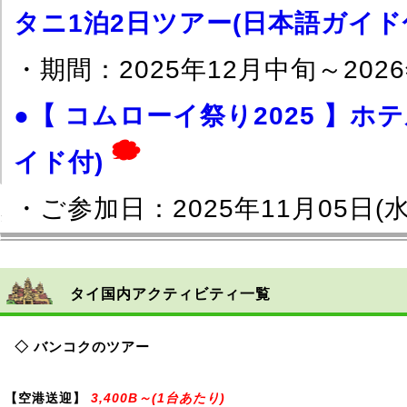
タニ1泊2日ツアー(日本語ガイド
・期間：2025年12月中旬～2026
●【 コムローイ祭り2025 】
イド付)
・ご参加日：2025年11月05日(水)
タイ国内旅行
海外旅行
り)
●【 ステイケーション 】マン
タイ国内アクティビティ一覧
B～(1泊あたり)
◇ バンコクのツアー
●【 ステイケーション 】カペラ
【空港送迎】
3,400B～(1台あたり)